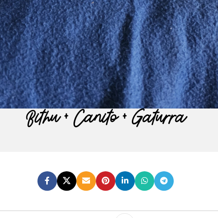
Bithu + Canito + Gaturra