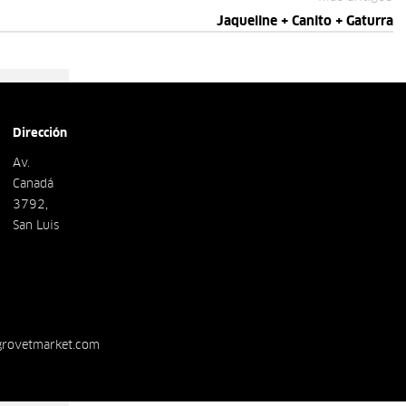
Jaqueline + Canito + Gaturra
Dirección
Av.
Canadá
3792,
San Luis
grovetmarket.com