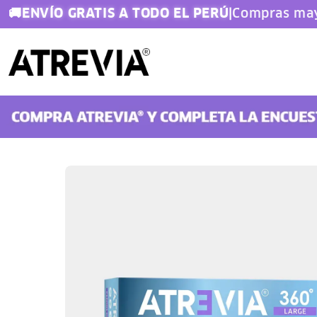
ENVÍO GRATIS A TODO EL PERÚ
🚚
|
Compras may
Doglover