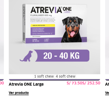
1 soft chew
4 soft chew
S/
S/
Atrevia ONE Large
A
s
Seleccionar opciones
Ver producto
Ve