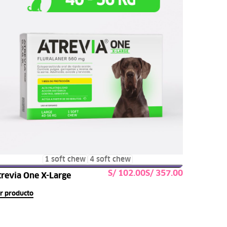
1 soft chew
4 soft chew
S/
S/
trevia One X-Large
Seleccionar opciones
r producto