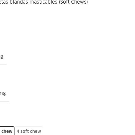
etas blandas masticables (Soft Chews)
g
mg
t chew
4 soft chew