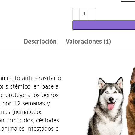
Descripción
Valoraciones (1)
amiento antiparasitario
o) sistémico, en base a
ue protege a los perros
os por 12 semanas y
ernos (nemátodos
n, tricúridos, céstodes
n animales infestados o