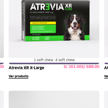
1 soft chew
4 soft chew
S/
S/
Atrevia XR X-Large
A
s
Seleccionar opciones
Ver producto
Ve