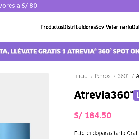
ores a S/ 80
Productos
Distribuidores
Soy Veterinario
Qui
Catlover
Inicio
Perros
360°
A
Atrevia
360°
S/
Ecto-endoparasitario Oral 