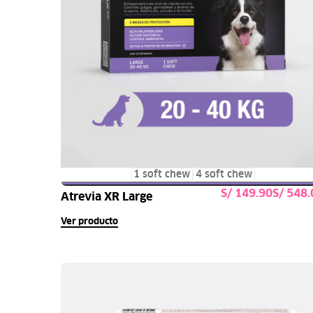
1 soft chew
4 soft chew
S/
S/
Atrevia XR Large
Seleccionar opcione
Ver producto