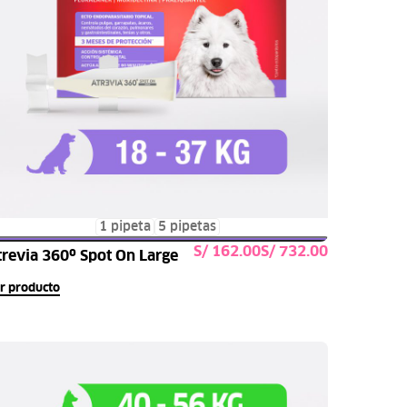
1 pipeta
5 pipetas
S/
S/
trevia 360º Spot On Large
Seleccionar opciones
r producto