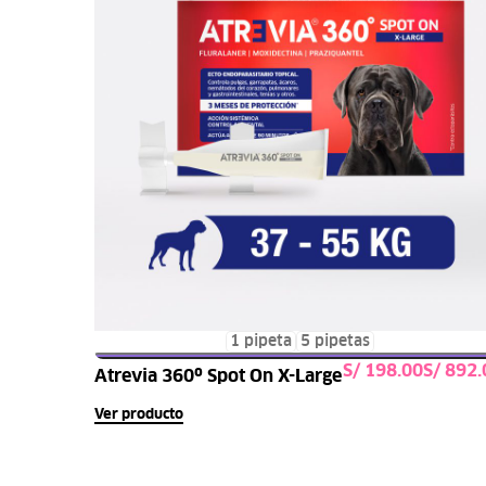
1 pipeta
5 pipetas
S/
S/
Atrevia 360º Spot On X-Large
Seleccionar opcione
Ver producto