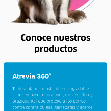
Conoce nuestros
productos
Atrevia 360°
Tableta blanda masticable de agradable
sabor en base a fluralaner, moxidectina y
praziquantel que protege a los perros
contra contra pulgas, garrapatas y ácaros