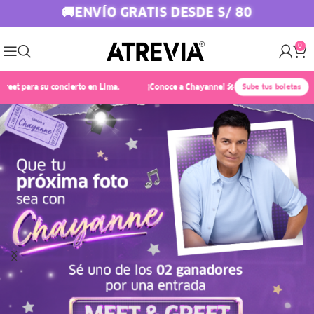
ENVÍO GRATIS DESDE S/ 80
🚚
0
 su concierto en Lima.
¡Conoce a Chayanne! 🎤✨ Compra Atrevia y gana 1 de l
Sube tus boletas