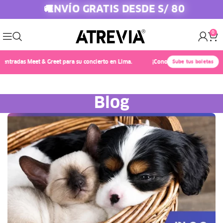
ENVÍO GRATIS DESDE S/ 80
🚚
0
radas Meet & Greet para su concierto en Lima.
¡Conoce a Chayanne! 🎤✨ Compr
Sube tus boletas
Blog