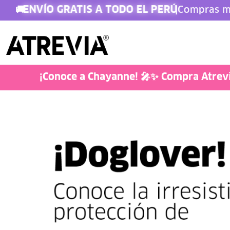
ENVÍO GRATIS A TODO EL PERÚ
🚚
|
Compras m
Doglover
¡Conoce a Chayanne! 🎤✨ Compra Atrevia