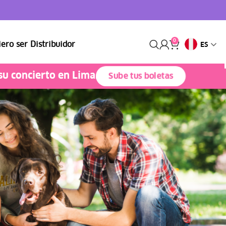
0
ero ser Distribuidor
ES
su concierto en Lima.
Sube tus boletas