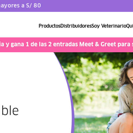
ayores a S/ 80
Productos
Distribuidores
Soy Veterinario
Qui
Catlover
 y gana 1 de las 2 entradas Meet & Greet para 