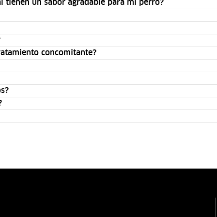
al tienen un sabor agradable para mi perro?
?
tratamiento concomitante?
os?
?