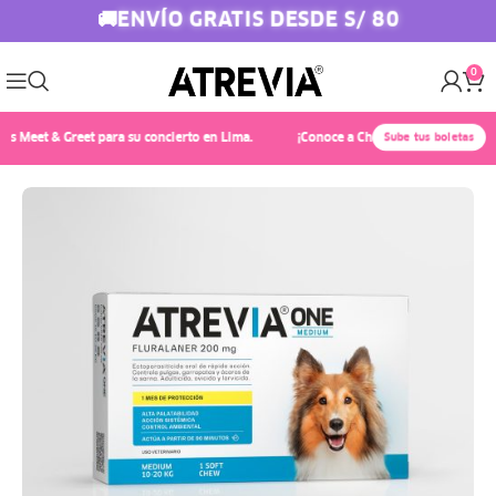
ENVÍO GRATIS DESDE S/ 80
🚚
0
Meet & Greet para su concierto en Lima.
¡Conoce a Chayanne! 🎤✨ Compra Atrev
Sube tus boletas