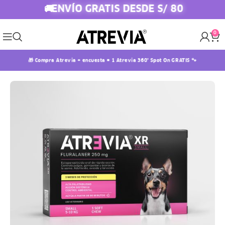
ENVÍO GRATIS DESDE S/ 80
🚚
0
🎁 Compra Atrevia + encuesta = 1 Atrevia 360° Spot On GRATIS 🐾