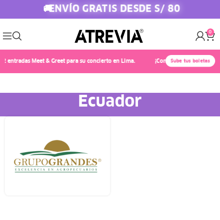
ENVÍO GRATIS DESDE S/ 80
🚚
0
 entradas Meet & Greet para su concierto en Lima.
¡Conoce a Chayanne! 🎤✨ Co
Sube tus boletas
Ecuador