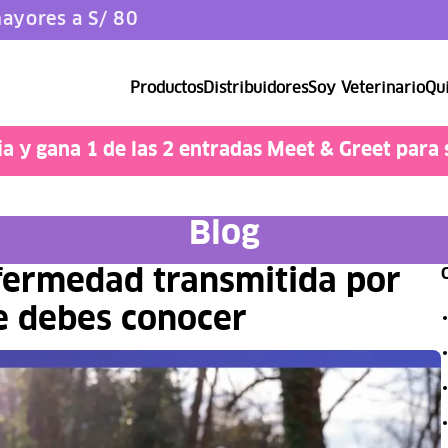
ayores a S/ 80
Productos
Distribuidores
Soy Veterinario
Qui
Catlover
 y gana 1 de las 2 entradas Meet & Greet para 
Blog
nfermedad transmitida por
e debes conocer