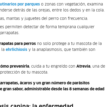
utinarios por parques
o zonas con vegetación, examina
derse detrás de las orejas, entre los dedos y en la cola.
s, mantas y juguetes del perro con frecuencia.
res permiten detectar de forma temprana cualquier
garrapatas.
rrapatas para perros
no solo protege a tu mascota de la
 la
ehrlichiosis
y la anaplasmosis, que también son
 cómo prevenirla
, cuida a tu engreído con
Atrevia
, una de
 protección de tu mascota.
 garrapatas, ácaros y un gran número de parásitos
de gran sabor, administrable
desde las 8 semanas de edad
sis canina: la enfermedad