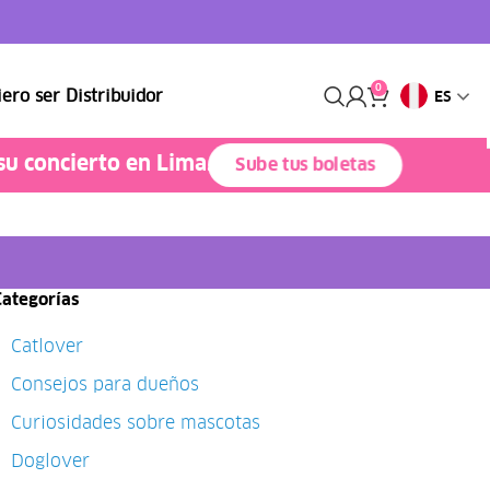
0
ero ser Distribuidor
ES
su concierto en Lima.
Sube tus boletas
Categorías
Catlover
Consejos para dueños
Curiosidades sobre mascotas
Doglover