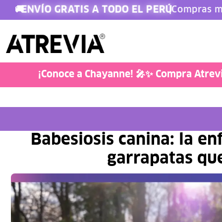
ENVÍO GRATIS A TODO EL PERÚ
🚚
|
Compras m
Doglover
¡Conoce a Chayanne! 🎤✨ Compra Atrevia
Babesiosis canina: la e
garrapatas qu