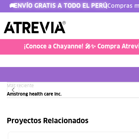
ENVÍO GRATIS A TODO EL PERÚ
🚚
|
Compras m
Doglover
¡Conoce a Chayanne! 🎤✨ Compra Atrevia
Mas reciente
Amstrong health care inc.
Proyectos Relacionados