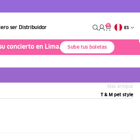
0
ero ser Distribuidor
ES
su concierto en Lima.
Sube tus boletas
Mas antiguo
T & M pet style