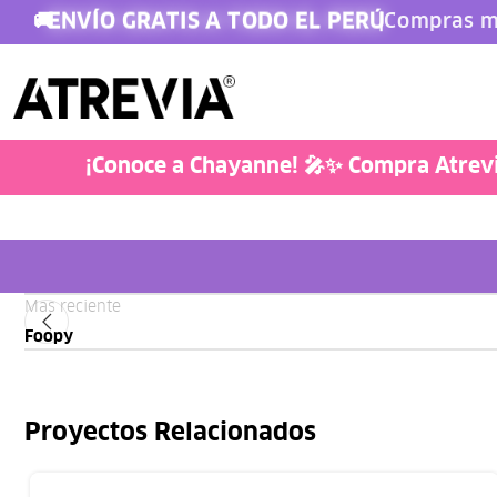
ENVÍO GRATIS A TODO EL PERÚ
🚚
|
Compras m
Doglover
¡Conoce a Chayanne! 🎤✨ Compra Atrevia
Mas reciente
Foopy
Proyectos Relacionados