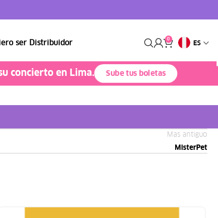
0
ero ser Distribuidor
ES
su concierto en Lima.
Sube tus boletas
Mas antiguo
MisterPet