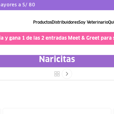
ayores a S/ 80
Productos
Distribuidores
Soy Veterinario
Qui
Catlover
 y gana 1 de las 2 entradas Meet & Greet para 
Naricitas