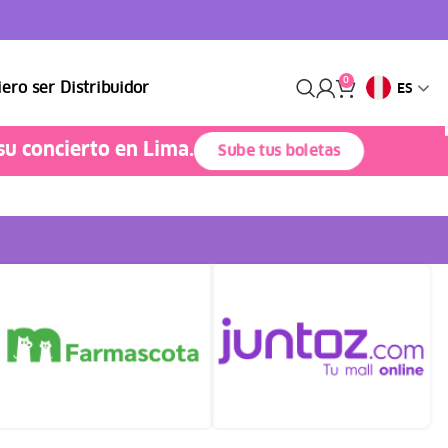
0
ero ser Distribuidor
ES
su concierto en Lima.
Sube tus boletas