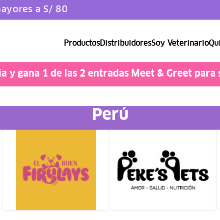
ayores a S/ 80
Productos
Distribuidores
Soy Veterinario
Qui
Catlover
 y gana 1 de las 2 entradas Meet & Greet para 
Perú