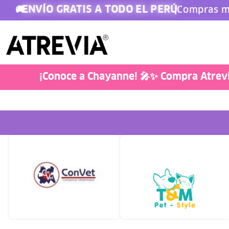
ENVÍO GRATIS A TODO EL PERÚ
🚚
|
Compras m
Doglover
¡Conoce a Chayanne! 🎤✨ Compra Atrevia