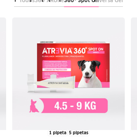
Todos
360°
XR
One
360º Spot On
Versa Gel
1 pipeta
5 pipetas