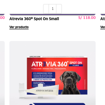
S/
Atrevia 360º Spot On Small
At
s
Seleccionar opciones
Ver producto
Ve