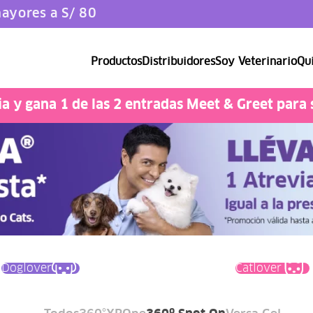
ayores a S/ 80
Productos
Distribuidores
Soy Veterinario
Qui
Catlover
 y gana 1 de las 2 entradas Meet & Greet para 
Doglover
Catlover