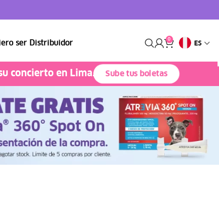
0
ero ser Distribuidor
ES
su concierto en Lima.
Sube tus boletas