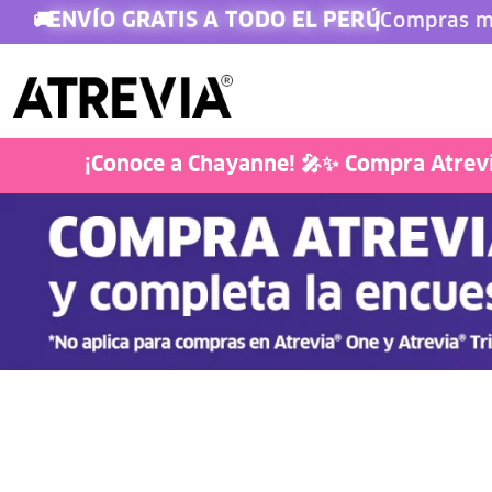
ENVÍO GRATIS A TODO EL PERÚ
🚚
|
Compras m
Doglover
¡Conoce a Chayanne! 🎤✨ Compra Atrevia