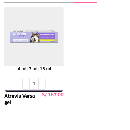
4 ml
7 ml
15 ml
S/
Atrevia Versa
gel
Leer más