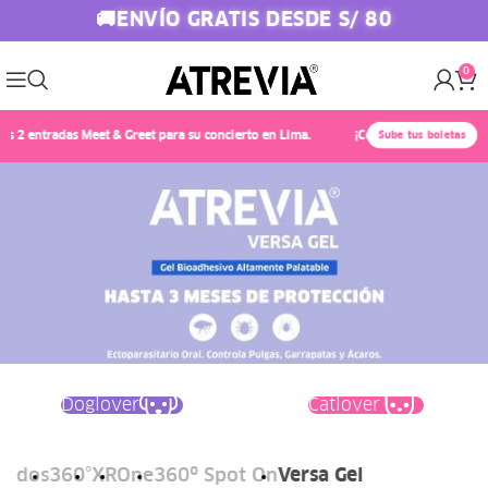
ENVÍO GRATIS DESDE S/ 80
🚚
0
 2 entradas Meet & Greet para su concierto en Lima.
¡Conoce a Chayanne! 🎤✨
Sube tus boletas
Doglover
Catlover
Todos
360°
XR
One
360º Spot On
Versa Gel