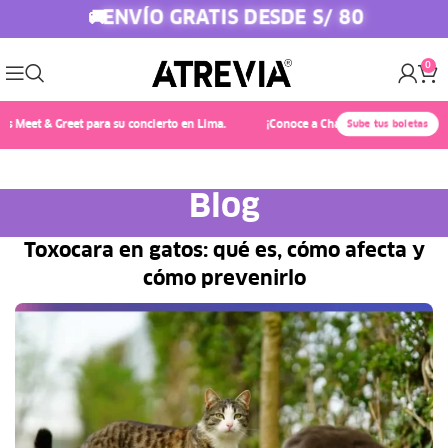
ENVÍO GRATIS DESDE S/ 80
🚚
0
et & Greet para su concierto en Lima.
¡Conoce a Chayanne! 🎤✨ Compra Atrevia
Sube tus boletas
Blog
Toxocara en gatos: qué es, cómo afecta y
cómo prevenirlo