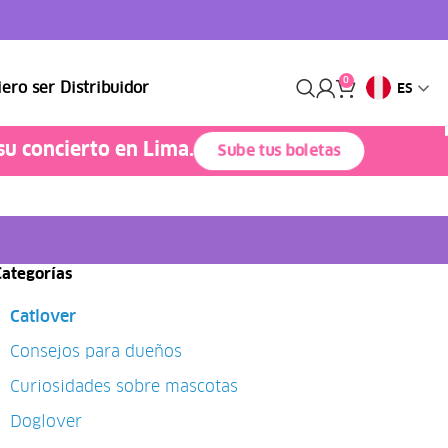
0
ero ser Distribuidor
ES
su concierto en Lima.
Sube tus boletas
Categorías
Catlover
Consejos para dueños
Curiosidades sobre mascotas
Doglover