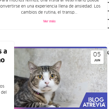
Para muchos felinos, una visita al veterinario puede
convertirse en una experiencia llena de ansiedad. Los
cambios de rutina, el transp...
Ver más
s a
05
ño
JUN
mos
 del