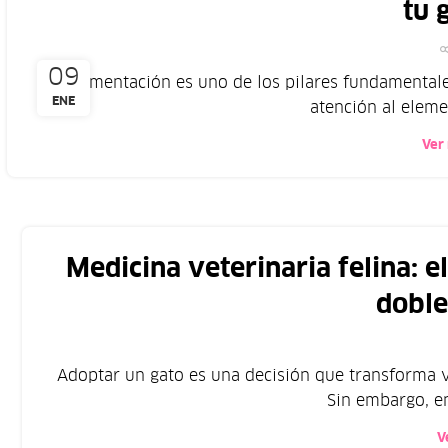
tu 
09
La alimentación es uno de los pilares fundamentale
ENE
atención al elemen
Ver
Medicina veterinaria felina: e
doble
Adoptar un gato es una decisión que transforma vi
Sin embargo, en
V