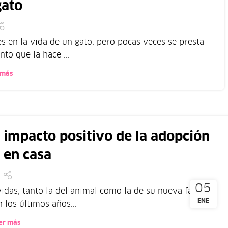
gato
s en la vida de un gato, pero pocas veces se presta
to que la hace ...
 más
l impacto positivo de la adopción
 en casa
05
das, tanto la del animal como la de su nueva familia.
ENE
 los últimos años...
er más