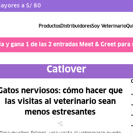
ayores a S/ 80
Productos
Distribuidores
Soy Veterinario
Qui
Catlover
 y gana 1 de las 2 entradas Meet & Greet para 
Catlover
Gatos nerviosos: cómo hacer que
las visitas al veterinario sean
menos estresantes