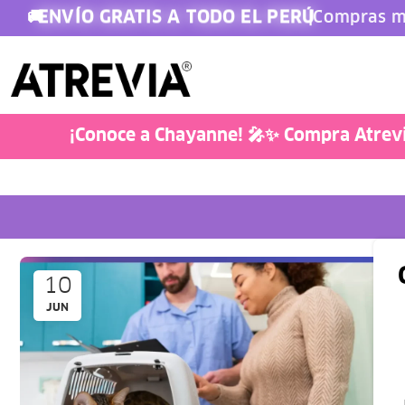
ENVÍO GRATIS A TODO EL PERÚ
🚚
|
Compras m
Doglover
¡Conoce a Chayanne! 🎤✨ Compra Atrevia
10
JUN