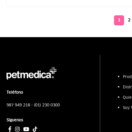
1
2
Prod
Dist
Teléfono
Quie
987 949 218 - (01) 230 0300
Soy 
Síguenos