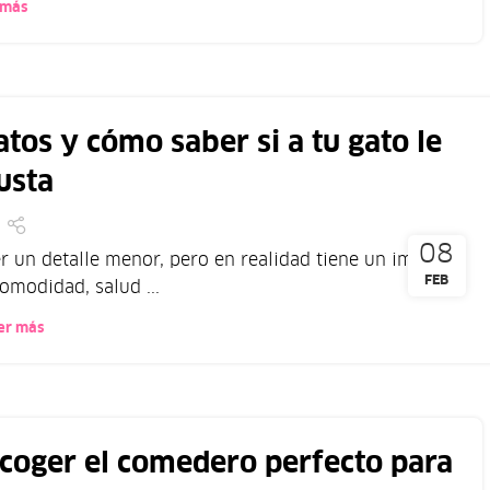
 más
atos y cómo saber si a tu gato le
usta
08
er un detalle menor, pero en realidad tiene un impacto
FEB
omodidad, salud ...
er más
scoger el comedero perfecto para