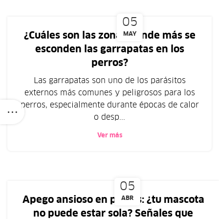
05
¿Cuáles son las zonas donde más se
MAY
esconden las garrapatas en los
perros?
Las garrapatas son uno de los parásitos
externos más comunes y peligrosos para los
perros, especialmente durante épocas de calor
o desp...
Ver más
05
Apego ansioso en perros: ¿tu mascota
ABR
no puede estar sola? Señales que