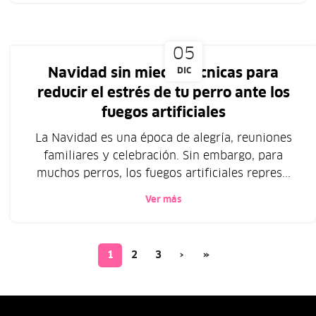
05
Navidad sin miedo: técnicas para
DIC
reducir el estrés de tu perro ante los
fuegos artificiales
La Navidad es una época de alegría, reuniones
familiares y celebración. Sin embargo, para
muchos perros, los fuegos artificiales repres...
Ver más
1
2
3
›
»