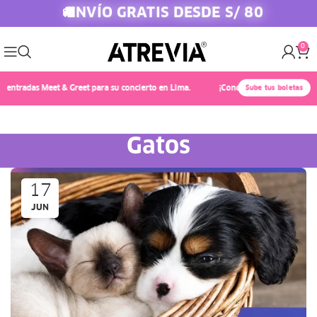
ENVÍO GRATIS DESDE S/ 80
🚚
0
radas Meet & Greet para su concierto en Lima.
¡Conoce a Chayanne! 🎤✨ Compra
Sube tus boletas
Gatos
17
JUN