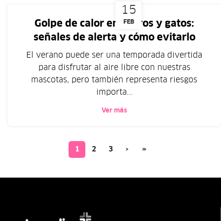
15
Golpe de calor en perros y gatos:
FEB
señales de alerta y cómo evitarlo
El verano puede ser una temporada divertida
para disfrutar al aire libre con nuestras
mascotas, pero también representa riesgos
importa...
Ver más
1
2
3
›
»