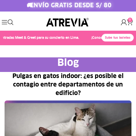
ENVÍO GRATIS DESDE S/ 80
🚚
0
s Meet & Greet para su concierto en Lima.
¡Conoce a Chayanne! 🎤✨ Compra At
Sube tus boletas
Blog
Pulgas en gatos indoor: ¿es posible el
contagio entre departamentos de un
edificio?