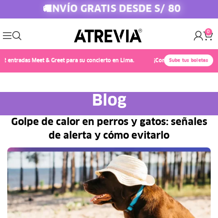
ENVÍO GRATIS DESDE S/ 80
🚚
0
tradas Meet & Greet para su concierto en Lima.
¡Conoce a Chayanne! 🎤✨ Compr
Sube tus boletas
Blog
Golpe de calor en perros y gatos: señales
de alerta y cómo evitarlo