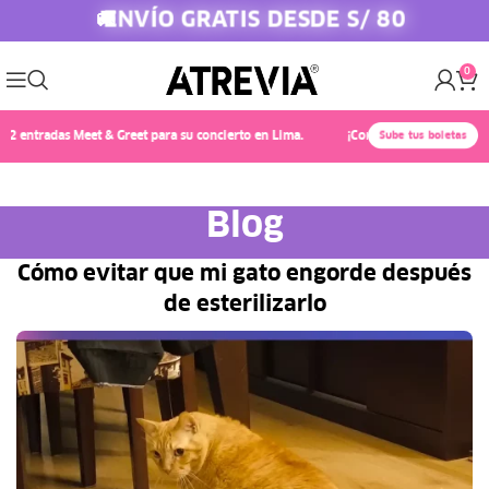
ENVÍO GRATIS DESDE S/ 80
🚚
0
tradas Meet & Greet para su concierto en Lima.
¡Conoce a Chayanne! 🎤✨ Compr
Sube tus boletas
Blog
Cómo evitar que mi gato engorde después
de esterilizarlo