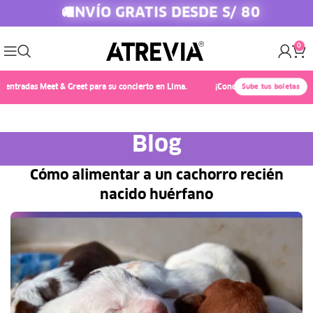
ENVÍO GRATIS DESDE S/ 80
🚚
0
as Meet & Greet para su concierto en Lima.
¡Conoce a Chayanne! 🎤✨ Compra At
Sube tus boletas
Blog
Cómo alimentar a un cachorro recién
nacido huérfano