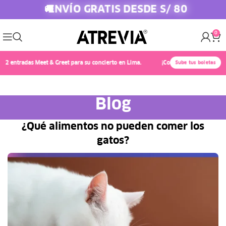
ENVÍO GRATIS DESDE S/ 80
🚚
0
ntradas Meet & Greet para su concierto en Lima.
¡Conoce a Chayanne! 🎤✨ Comp
Sube tus boletas
Blog
¿Qué alimentos no pueden comer los
gatos?