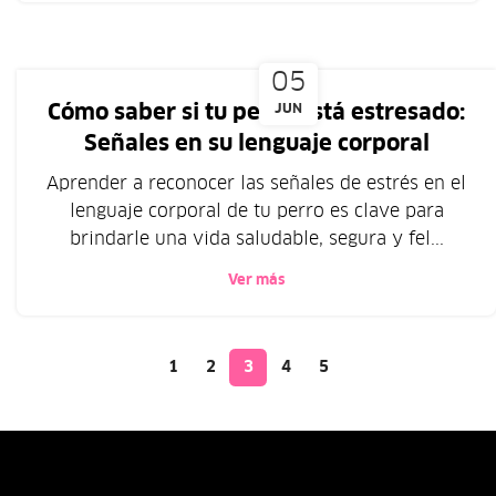
05
Cómo saber si tu perro está estresado:
JUN
Señales en su lenguaje corporal
Aprender a reconocer las señales de estrés en el
lenguaje corporal de tu perro es clave para
brindarle una vida saludable, segura y fel...
Ver más
1
2
3
4
5