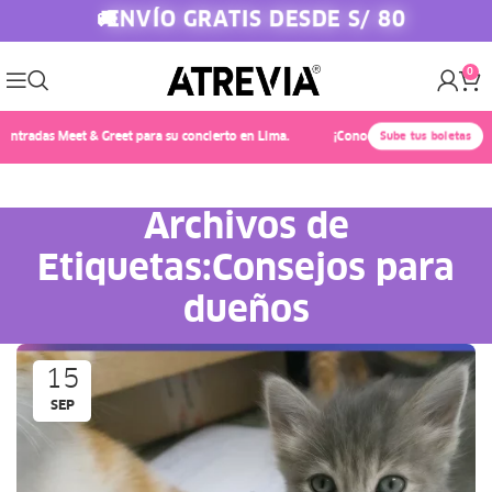
ENVÍO GRATIS DESDE S/ 80
🚚
0
adas Meet & Greet para su concierto en Lima.
¡Conoce a Chayanne! 🎤✨ Compra
Sube tus boletas
Archivos de
Etiquetas:Consejos para
dueños
15
SEP