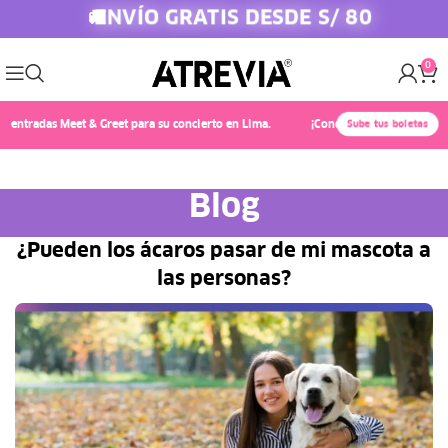
ENVÍO GRATIS DESDE S/ 80
🚚
0
radas Meet & Greet para su concierto en Lima.
¡Conoce a Chayanne! 🎤✨ Compra
Sube tus boletas
Blog
¿Pueden los ácaros pasar de mi mascota a
las personas?