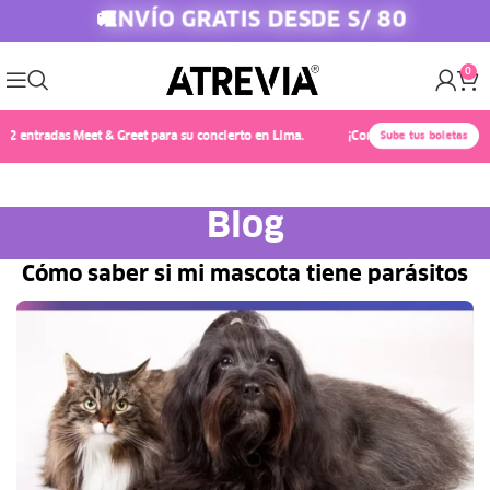
ENVÍO GRATIS DESDE S/ 80
🚚
0
tradas Meet & Greet para su concierto en Lima.
¡Conoce a Chayanne! 🎤✨ Comp
Sube tus boletas
Blog
Cómo saber si mi mascota tiene parásitos