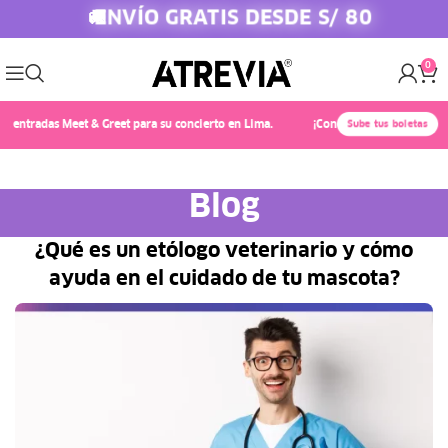
ENVÍO GRATIS DESDE S/ 80
🚚
0
radas Meet & Greet para su concierto en Lima.
¡Conoce a Chayanne! 🎤✨ Compr
Sube tus boletas
Blog
¿Qué es un etólogo veterinario y cómo
ayuda en el cuidado de tu mascota?