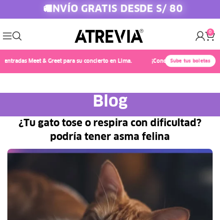
ENVÍO GRATIS DESDE S/ 80
🚚
0
radas Meet & Greet para su concierto en Lima.
¡Conoce a Chayanne! 🎤✨ Compra
Sube tus boletas
Blog
¿Tu gato tose o respira con dificultad?
podría tener asma felina