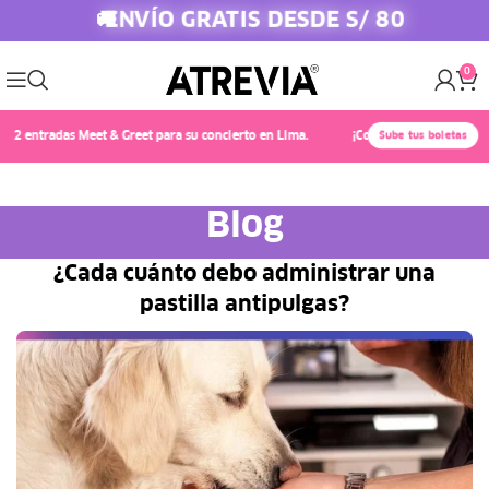
ENVÍO GRATIS DESDE S/ 80
🚚
0
tradas Meet & Greet para su concierto en Lima.
¡Conoce a Chayanne! 🎤✨ Comp
Sube tus boletas
Blog
¿Cada cuánto debo administrar una
pastilla antipulgas?