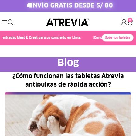
ENVÍO GRATIS DESDE S/ 80
🚚
0
adas Meet & Greet para su concierto en Lima.
¡Conoce a Chayanne! 🎤✨ Compra 
Sube tus boletas
Blog
¿Cómo funcionan las tabletas Atrevia
antipulgas de rápida acción?